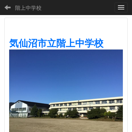
階上中学校
Toggl
気仙沼市立階上中学校