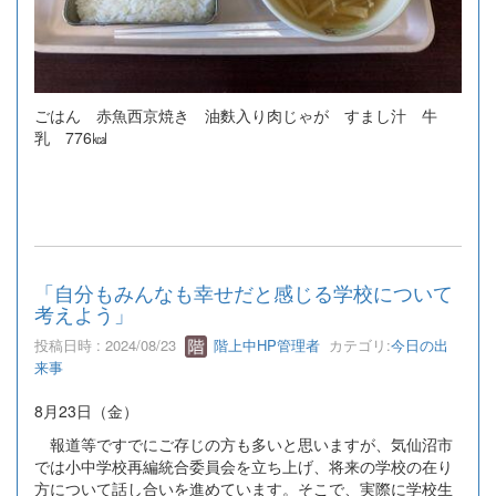
ごはん 赤魚西京焼き 油麩入り肉じゃが すまし汁 牛
乳 776㎉
「自分もみんなも幸せだと感じる学校について
考えよう」
投稿日時 : 2024/08/23
階上中HP管理者
カテゴリ:
今日の出
来事
8月23日（金）
報道等ですでにご存じの方も多いと思いますが、気仙沼市
では小中学校再編統合委員会を立ち上げ、将来の学校の在り
方について話し合いを進めています。そこで、実際に学校生