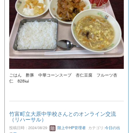
ごはん 酢豚 中華コーンスープ 杏仁豆腐 フルーツ杏
仁 828㎉
竹富町立大原中学校さんとのオンライン交流
（リハーサル）
投稿日時 : 2024/08/29
階上中HP管理者
カテゴリ:
今日の出