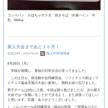
コッペパン かぼちゃサラダ 焼きそば 冷凍パイン 牛
乳 866㎉
新人大会まであと１ヶ月！
投稿日時 : 2024/08/26
階上中HP管理者
8月26日（月）
学校が再開し、普段の日常生活が戻ってきました。
この土日も、部活動や合同練習会、ソフトテニス部はソフ
トテニス協会主催の大会に参加し、熱戦を繰り広げました。
男子チームは3位に入賞。今回は競り負けましたが、次の新人
大会では一矢報いることができるよう、また頑張ってほしい
と思います。応援、ありがとうございました。
↓ バレーボール合同練習会（協会の皆様、ご指導ありがと