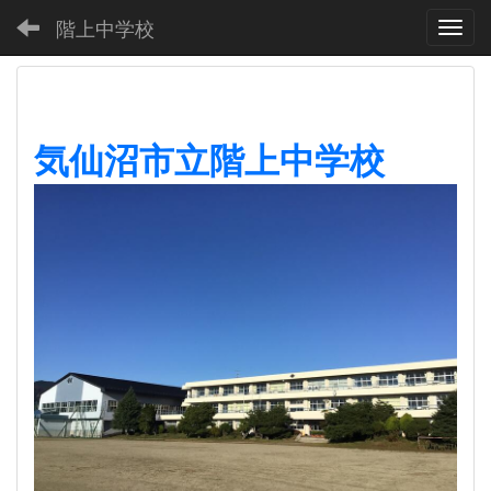
階上中学校
Toggl
気仙沼市立階上中学校