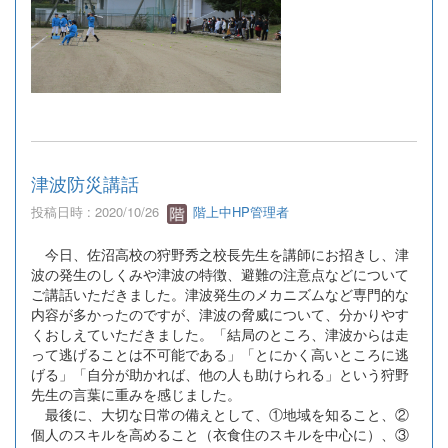
津波防災講話
投稿日時 : 2020/10/26
階上中HP管理者
今日、佐沼高校の狩野秀之校長先生を講師にお招きし、津
波の発生のしくみや津波の特徴、避難の注意点などについて
ご講話いただきました。津波発生のメカニズムなど専門的な
内容が多かったのですが、津波の脅威について、分かりやす
くおしえていただきました。「結局のところ、津波からは走
って逃げることは不可能である」「とにかく高いところに逃
げる」「自分が助かれば、他の人も助けられる」という狩野
先生の言葉に重みを感じました。
最後に、大切な日常の備えとして、①地域を知ること、②
個人のスキルを高めること（衣食住のスキルを中心に）、③