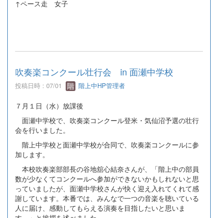
↑ペース走 女子
吹奏楽コンクール壮行会 in 面瀬中学校
投稿日時 : 07/01
階上中HP管理者
７月１日（水）放課後
面瀬中学校で、吹奏楽コンクール登米・気仙沼予選の壮行
会を行いました。
階上中学校と面瀬中学校が合同で、吹奏楽コンクールに参
加します。
本校吹奏楽部部長の谷地舘心結奈さんが、「階上中の部員
数が少なくてコンクールへ参加ができないかもしれないと思
っていましたが、面瀬中学校さんが快く迎え入れてくれて感
謝しています。本番では、みんなで一つの音楽を聴いている
人に届け、感動してもらえる演奏を目指したいと思いま
す。」と挨拶を述べました。