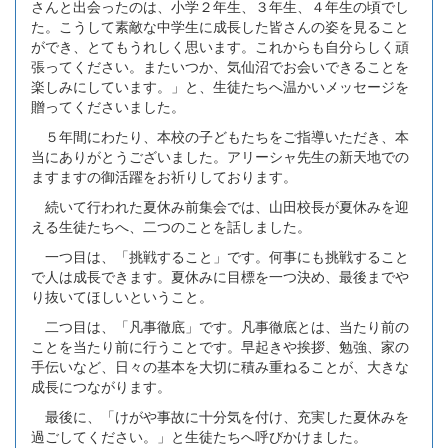
さんと出会ったのは、小学２年生、３年生、４年生の頃でし
た。こうして素敵な中学生に成長した皆さんの姿を見ること
ができ、とてもうれしく思います。これからも自分らしく頑
張ってください。またいつか、気仙沼でお会いできることを
楽しみにしています。」と、生徒たちへ温かいメッセージを
贈ってくださいました。
５年間にわたり、本校の子どもたちをご指導いただき、本
当にありがとうございました。アリーシャ先生の新天地での
ますますの御活躍をお祈りしております。
続いて行われた夏休み前集会では、山田校長が夏休みを迎
える生徒たちへ、二つのことを話しました。
一つ目は、「挑戦すること」です。何事にも挑戦すること
で人は成長できます。夏休みに目標を一つ決め、最後までや
り抜いてほしいということ。
二つ目は、「凡事徹底」です。凡事徹底とは、当たり前の
ことを当たり前に行うことです。早起きや挨拶、勉強、家の
手伝いなど、日々の基本を大切に積み重ねることが、大きな
成長につながります。
最後に、「けがや事故に十分気を付け、充実した夏休みを
過ごしてください。」と生徒たちへ呼びかけました。