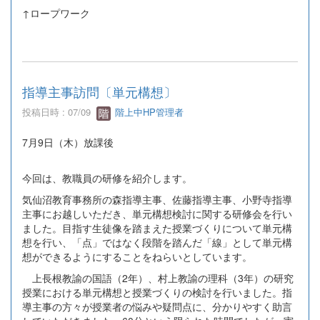
↑ロープワーク
指導主事訪問〔単元構想〕
投稿日時 : 07/09
階上中HP管理者
7月9日（木）放課後
今回は、教職員の研修を紹介します。
気仙沼教育事務所の森指導主事、佐藤指導主事、小野寺指導
主事にお越しいただき、単元構想検討に関する研修会を行い
ました。目指す生徒像を踏まえた授業づくりについて単元構
想を行い、「点」ではなく段階を踏んだ「線」として単元構
想ができるようにすることをねらいとしています。
上長根教諭の国語（2年）、村上教諭の理科（3年）の研究
授業における単元構想と授業づくりの検討を行いました。指
導主事の方々が授業者の悩みや疑問点に、分かりやすく助言