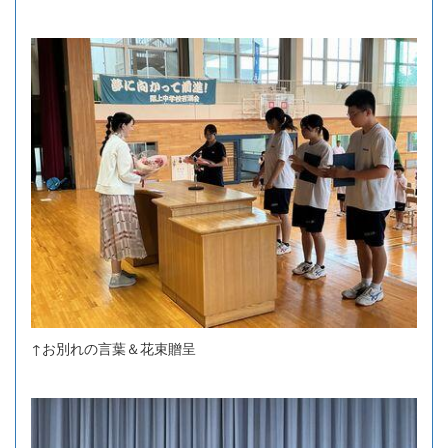
↑お別れの言葉＆花束贈呈