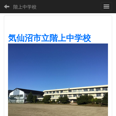
階上中学校
Toggl
気仙沼市立階上中学校