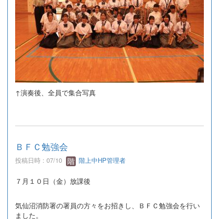
↑演奏後、全員で集合写真
ＢＦＣ勉強会
投稿日時 : 07/10
階上中HP管理者
７月１０日（金）放課後
気仙沼消防署の署員の方々をお招きし、ＢＦＣ勉強会を行い
ました。