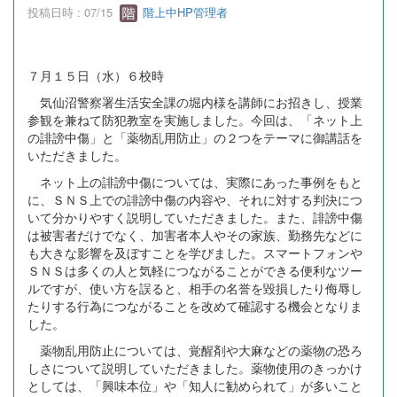
投稿日時 : 07/15
階上中HP管理者
７月１５日（水）６校時
気仙沼警察署生活安全課の堀内様を講師にお招きし、授業
参観を兼ねて防犯教室を実施しました。今回は、「ネット上
の誹謗中傷」と「薬物乱用防止」の２つをテーマに御講話を
いただきました。
ネット上の誹謗中傷については、実際にあった事例をもと
に、ＳＮＳ上での誹謗中傷の内容や、それに対する判決につ
いて分かりやすく説明していただきました。また、誹謗中傷
は被害者だけでなく、加害者本人やその家族、勤務先などに
も大きな影響を及ぼすことを学びました。スマートフォンや
ＳＮＳは多くの人と気軽につながることができる便利なツー
ルですが、使い方を誤ると、相手の名誉を毀損したり侮辱し
たりする行為につながることを改めて確認する機会となりま
した。
薬物乱用防止については、覚醒剤や大麻などの薬物の恐ろ
しさについて説明していただきました。薬物使用のきっかけ
としては、「興味本位」や「知人に勧められて」が多いこと