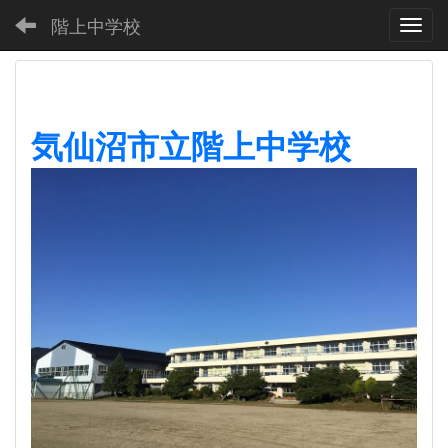
階上中学校
Toggl
気仙沼市立階上中学校