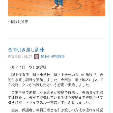
↑特設剣道部
合同引き渡し訓練
投稿日時 : 05/27
階上中HP管理者
５月２７日（水）放課後
階上保育所、階上小学校、階上中学校の３つの施設で、合
同引き渡し訓練を実施しました。今回は、階上地区において
在校時にクマが出没したという想定で実施しました。
自動車等で来校した保護者が校庭で待機し、教職員が無線
で連絡をし、教室で待機している生徒を校庭まで移動させて
引き渡す「ドライブスルー方式」で引き渡しました。
生徒、保護者、教員三者とも引き渡しの方法や流れを確認