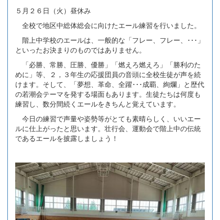
５月２６日（火）昼休み
全校で地区中総体総会に向けたエール練習を行いました。
階上中学校のエールは、一般的な「フレー、フレー、･･･」
といったお決まりのものではありません。
「必勝、常勝、圧勝、優勝」「燃えろ燃えろ」「勝利のた
めに」等、２，３年生の応援団員の音頭に全校生徒が声を続
けます。そして、「夢想、革命、全躍･･･成覇、絢爛」と歴代
の若潮会テーマを発する場面もあります。生徒たちは何度も
練習し、数分間続くエールをきちんと覚えています。
今日の練習で声量や姿勢等がとても素晴らしく、いいエー
ルに仕上がったと思います。壮行会、運動会で階上中の伝統
であるエールを披露しましょう！