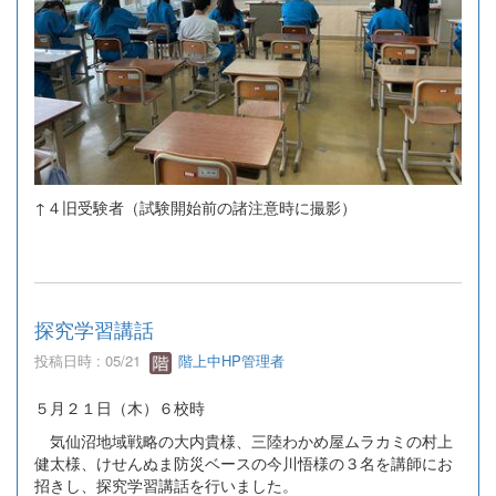
↑４旧受験者（試験開始前の諸注意時に撮影）
探究学習講話
投稿日時 : 05/21
階上中HP管理者
５月２１日（木）６校時
気仙沼地域戦略の大内貴様、三陸わかめ屋ムラカミの村上
健太様、けせんぬま防災ベースの今川悟様の３名を講師にお
招きし、探究学習講話を行いました。