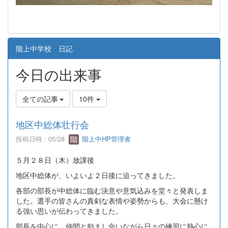
階上中学校 日記
今日の出来事
全ての記事
10件
地区中総体壮行会
投稿日時 : 05/28
階上中HP管理者
５月２８日（木）放課後
地区中総体が、いよいよ２日後に迫ってきました。
各部の部長が中総体に臨む決意や意気込みを堂々と発表しま
した。選手の皆さんの真剣な表情や姿勢からも、大会に懸け
る強い思いが伝わってきました。
部長を中心に、仲間と励まし合いながら日々の練習に熱心に