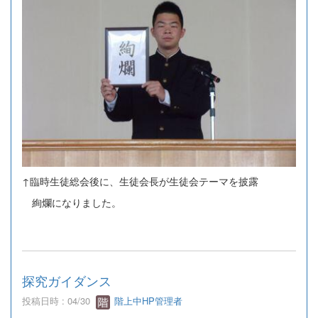
↑臨時生徒総会後に、生徒会長が生徒会テーマを披露
絢爛になりました。
探究ガイダンス
投稿日時 : 04/30
階上中HP管理者