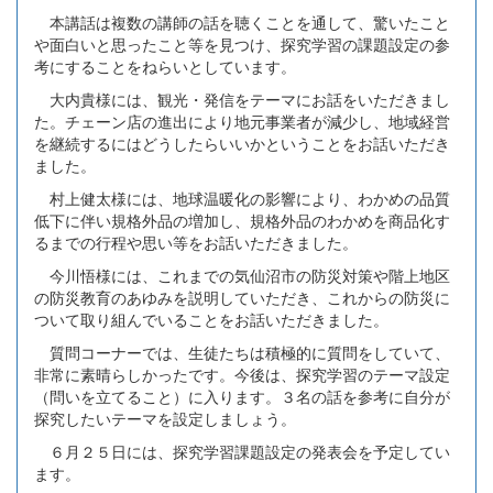
本講話は複数の講師の話を聴くことを通して、驚いたこと
や面白いと思ったこと等を見つけ、探究学習の課題設定の参
考にすることをねらいとしています。
大内貴様には、観光・発信をテーマにお話をいただきまし
た。チェーン店の進出により地元事業者が減少し、地域経営
を継続するにはどうしたらいいかということをお話いただき
ました。
村上健太様には、地球温暖化の影響により、わかめの品質
低下に伴い規格外品の増加し、規格外品のわかめを商品化す
るまでの行程や思い等をお話いただきました。
今川悟様には、これまでの気仙沼市の防災対策や階上地区
の防災教育のあゆみを説明していただき、これからの防災に
ついて取り組んでいることをお話いただきました。
質問コーナーでは、生徒たちは積極的に質問をしていて、
非常に素晴らしかったです。今後は、探究学習のテーマ設定
（問いを立てること）に入ります。３名の話を参考に自分が
探究したいテーマを設定しましょう。
６月２５日には、探究学習課題設定の発表会を予定してい
ます。