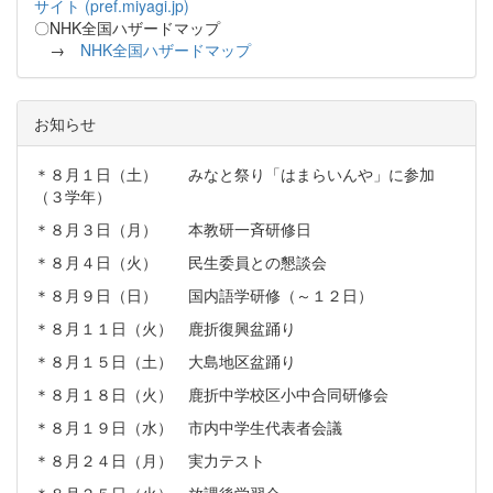
サイト (pref.miyagi.jp)
〇NHK全国ハザードマップ
→
NHK全国ハザードマップ
お知らせ
＊８月１日（土） みなと祭り「はまらいんや」に参加
（３学年）
＊８月３日（月） 本教研一斉研修日
＊８月４日（火） 民生委員との懇談会
＊８月９日（日） 国内語学研修（～１２日）
＊８月１１日（火） 鹿折復興盆踊り
＊８月１５日（土） 大島地区盆踊り
＊８月１８日（火） 鹿折中学校区小中合同研修会
＊８月１９日（水） 市内中学生代表者会議
＊８月２４日（月） 実力テスト