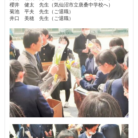
櫻井 健太 先生（気仙沼市立唐桑中学校へ）
菊池 平夫 先生（ご退職）
井口 美穂 先生（ご退職）