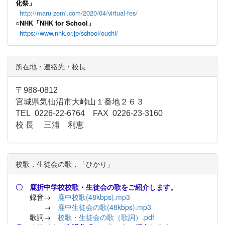
化祭」
http://maru-zemi.com/2020/04/virtual-fes/
○NHK「NHK for School」
https://www.nhk.or.jp/school/ouchi/
所在地・連絡先・校長
〒988-0812
宮城県気仙沼市大峠山１番地２６３
TEL 0226-22-6764 FAX 0226-23-3160
校 長 三浦 利恵
校歌，生徒会の歌，「ひかり」
〇 鹿折中学校校歌・生徒会の歌をご紹介します。
録音→
鹿中校歌(48kbps).mp3
→
鹿中生徒会の歌(48kbps).mp3
歌詞→
校歌・生徒会の歌（歌詞）.pdf