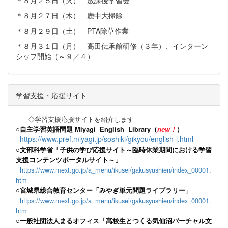
＊８月２５日（火） 放課後学習会
＊８月２７日（木） 鹿中大掃除
＊８月２９日（土） PTA除草作業
＊８月３１日（月） 高田伝承館研修（３年）、インターン
シップ開始（～９／４）
学習支援・応援サイト
◇学習支援応援サイトを紹介します
○
自主学習英語問題 Miyagi English Library（
new！
）
https://www.pref.miyagi.jp/soshiki/gikyou/english-l.html
○文部科学省「子供の学び応援サイト～臨時休業期間における学習
支援コンテンツポータルサイト～」
https://www.mext.go.jp/a_menu/ikusei/gakusyushien/index_00001.
htm
○宮城県総合教育センター「みやぎ単元問題ライブラリー」
https://www.mext.go.jp/a_menu/ikusei/gakusyushien/index_00001.
htm
○一般社団法人まるオフィス「高校生とつくる気仙沼バーチャル文