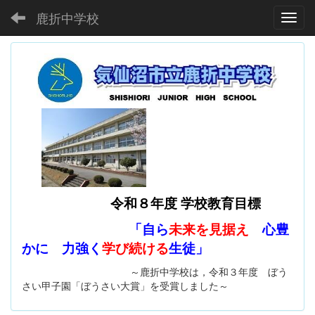
鹿折中学校
Toggl
令和８年度 学校教育目標
「自ら
未来を見据え
心豊
かに 力強く
学び続ける
生徒」
～鹿折中学校は，令和３年度 ぼう
さい甲子園「ぼうさい大賞」を受賞しました～