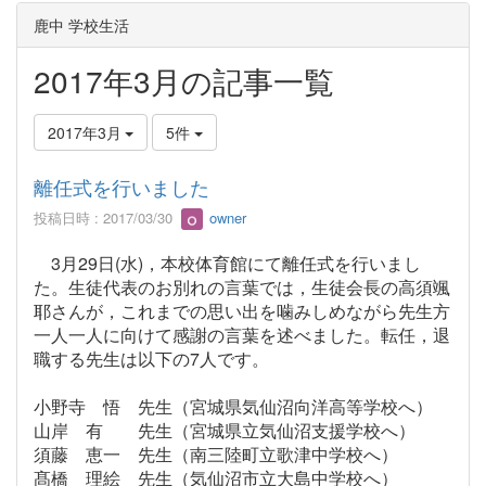
鹿中 学校生活
2017年3月の記事一覧
2017年3月
5件
離任式を行いました
投稿日時 : 2017/03/30
owner
3月29日(水)，本校体育館にて離任式を行いまし
た。生徒代表のお別れの言葉では，生徒会長の高須颯
耶さんが，これまでの思い出を噛みしめながら先生方
一人一人に向けて感謝の言葉を述べました。転任，退
職する先生は以下の7人です。
小野寺 悟 先生（宮城県気仙沼向洋高等学校へ）
山岸 有 先生（宮城県立気仙沼支援学校へ）
須藤 恵一 先生（南三陸町立歌津中学校へ）
髙橋 理絵 先生（気仙沼市立大島中学校へ）