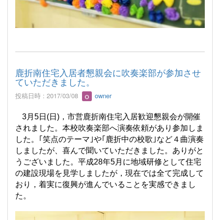
鹿折南住宅入居者懇親会に吹奏楽部が参加させ
ていただきました。
投稿日時 : 2017/03/08
owner
3
月
5
日
(
日
)
，市営鹿折南住宅入居歓迎懇親会が開催
されました。本校吹奏楽部へ演奏依頼があり参加しま
した。｢笑点のテーマ｣や｢鹿折中の校歌｣など４曲演奏
しましたが、喜んで聞いていただきました。ありがと
うございました。平成
28
年
5
月に地域研修として住宅
の建設現場を見学しましたが，現在では全て完成して
おり，着実に復興が進んでいることを実感できまし
た。