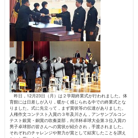
昨日，12月23日（月）は２学期終業式が行われました。体
育館には日差しが入り，暖かく感じられる中での終業式とな
りました。式に先立って，まず賞状等の伝達がありました。
人権作文コンテスト入賞の３年及川さん，アンサンブルコン
テスト銀賞・銅賞の吹奏楽部，向洋杯卓球大会第３位入賞の
男子卓球部の皆さんへの賞状が紹介され，手渡されました。
それぞれのチャレンジや努力が賞として結実したことを讃え