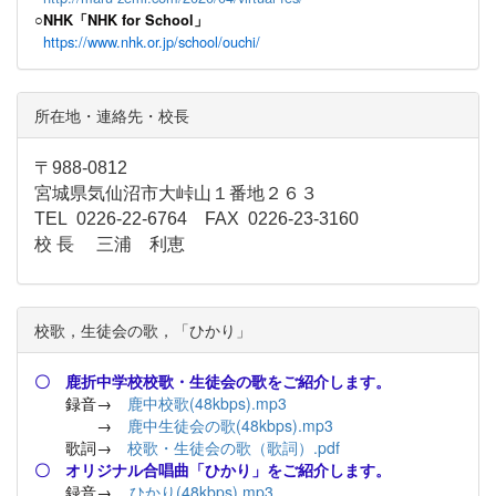
○NHK「NHK for School」
https://www.nhk.or.jp/school/ouchi/
所在地・連絡先・校長
〒988-0812
宮城県気仙沼市大峠山１番地２６３
TEL 0226-22-6764 FAX 0226-23-3160
校 長 三浦 利恵
校歌，生徒会の歌，「ひかり」
〇 鹿折中学校校歌・生徒会の歌をご紹介します。
録音→
鹿中校歌(48kbps).mp3
→
鹿中生徒会の歌(48kbps).mp3
歌詞→
校歌・生徒会の歌（歌詞）.pdf
〇 オリジナル合唱曲「ひかり」をご紹介します。
録音→
ひかり(48kbps).mp3