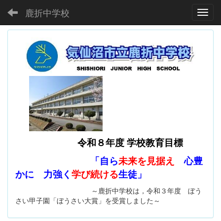
鹿折中学校
Toggl
令和８年度 学校教育目標
「自ら
未来を見据え
心豊
かに 力強く
学び続ける
生徒」
～鹿折中学校は，令和３年度 ぼう
さい甲子園「ぼうさい大賞」を受賞しました～