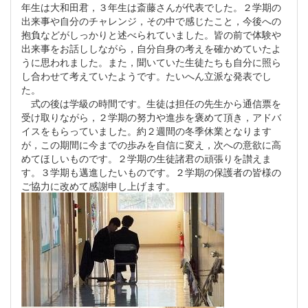
年生は大和田君，３年生は斎藤さんが代表でした。２学期の
出来事や自分のチャレンジ，その中で感じたこと，今後への
抱負などがしっかりと述べられていました。皆の前で体験や
出来事をお話ししながら，自分自身の考えを確かめていたよ
うに思われました。また，聞いていた生徒たちも自分に照ら
し合わせて考えていたようです。たいへん立派な発表でし
た。
式の後は学級の時間です。生徒は担任の先生から通信票を
受け取りながら，２学期の努力や進歩を褒めて頂き，アドバ
イスをもらっていました。約２週間の冬季休業となります
が，この期間に今までの歩みを自信に変え，次への意欲に高
めてほしいものです。２学期の生徒諸君の頑張りを讃えま
す。３学期も邁進したいものです。２学期の保護者の皆様の
ご協力に改めて感謝申し上げます。