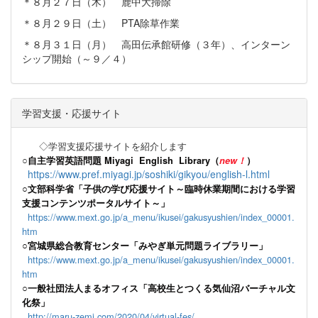
＊８月２７日（木） 鹿中大掃除
＊８月２９日（土） PTA除草作業
＊８月３１日（月） 高田伝承館研修（３年）、インターン
シップ開始（～９／４）
学習支援・応援サイト
◇学習支援応援サイトを紹介します
○
自主学習英語問題 Miyagi English Library（
new！
）
https://www.pref.miyagi.jp/soshiki/gikyou/english-l.html
○文部科学省「子供の学び応援サイト～臨時休業期間における学習
支援コンテンツポータルサイト～」
https://www.mext.go.jp/a_menu/ikusei/gakusyushien/index_00001.
htm
○宮城県総合教育センター「みやぎ単元問題ライブラリー」
https://www.mext.go.jp/a_menu/ikusei/gakusyushien/index_00001.
htm
○一般社団法人まるオフィス「高校生とつくる気仙沼バーチャル文
化祭」
http://maru-zemi.com/2020/04/virtual-fes/