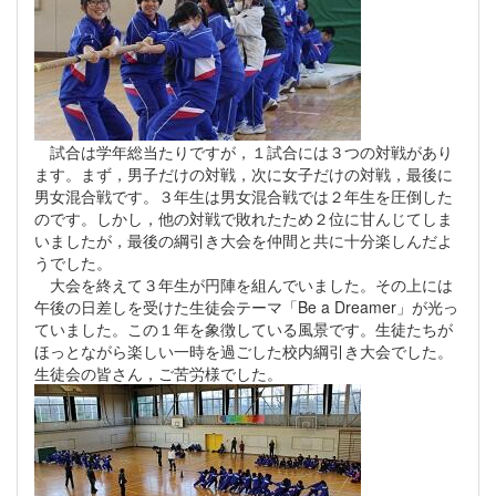
試合は学年総当たりですが，１試合には３つの対戦があり
ます。まず，男子だけの対戦，次に女子だけの対戦，最後に
男女混合戦です。３年生は男女混合戦では２年生を圧倒した
のです。しかし，他の対戦で敗れたため２位に甘んじてしま
いましたが，最後の綱引き大会を仲間と共に十分楽しんだよ
うでした。
大会を終えて３年生が円陣を組んでいました。その上には
午後の日差しを受けた生徒会テーマ「Be a Dreamer」が光っ
ていました。この１年を象徴している風景です。生徒たちが
ほっとながら楽しい一時を過ごした校内綱引き大会でした。
生徒会の皆さん，ご苦労様でした。