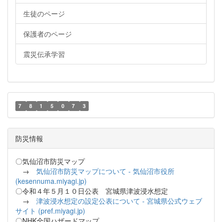
生徒のページ
保護者のページ
震災伝承学習
7
8
1
5
0
7
3
防災情報
〇気仙沼市防災マップ
→
気仙沼市防災マップについて - 気仙沼市役所
(kesennuma.miyagi.jp)
〇令和４年５月１０日公表 宮城県津波浸水想定
→
津波浸水想定の設定公表について - 宮城県公式ウェブ
サイト (pref.miyagi.jp)
〇NHK全国ハザードマップ