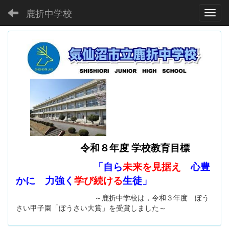
鹿折中学校
Toggl
令和８年度 学校教育目標
「自ら
未来を見据え
心豊
かに 力強く
学び続ける
生徒」
～鹿折中学校は，令和３年度 ぼう
さい甲子園「ぼうさい大賞」を受賞しました～