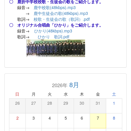
〇 鹿折中学校校歌・生徒会の歌をご紹介します。
録音→
鹿中校歌(48kbps).mp3
→
鹿中生徒会の歌(48kbps).mp3
歌詞→
校歌・生徒会の歌（歌詞）.pdf
〇 オリジナル合唱曲「ひかり」をご紹介します。
録音→
ひかり(48kbps).mp3
歌詞→
ひかり 歌詞.pdf
8月
2026年
日
月
火
水
木
金
土
26
27
28
29
30
31
1
2
3
4
5
6
7
8