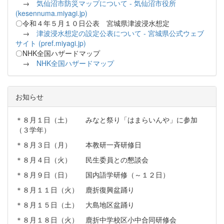
→
気仙沼市防災マップについて - 気仙沼市役所
(kesennuma.miyagi.jp)
〇令和４年５月１０日公表 宮城県津波浸水想定
→
津波浸水想定の設定公表について - 宮城県公式ウェブ
サイト (pref.miyagi.jp)
〇NHK全国ハザードマップ
→
NHK全国ハザードマップ
お知らせ
＊８月１日（土） みなと祭り「はまらいんや」に参加
（３学年）
＊８月３日（月） 本教研一斉研修日
＊８月４日（火） 民生委員との懇談会
＊８月９日（日） 国内語学研修（～１２日）
＊８月１１日（火） 鹿折復興盆踊り
＊８月１５日（土） 大島地区盆踊り
＊８月１８日（火） 鹿折中学校区小中合同研修会