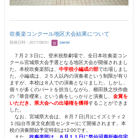
吹奏楽コンクール地区大会結果について
投稿日時 : 2017/08/01
owner
７月２３日に、登米祝祭劇場で、全日本吹奏楽コン
クール宮城県大会予選となる地区大会が開催されまし
た。本校吹奏楽部は、
中学校小編成の部
で出場しまし
た。小編成は、２５人以内の演奏者という制限が有り
ますが、本校は８人での演奏となりました。しかし、
個々が多くのパートを担当しながら、櫛田胅之扶作曲
の『華音櫻來』という曲をしっかりと演奏し、
金賞を
いただき、県大会への出場権を獲得
することができま
した。
なお、宮城県大会は、８月７日(月)にイズミティ２
１(仙台市泉文化創造センター)にて開催されます。本
校の演奏開始予定時刻は12:00です。
また、
吹奏楽部は、８月１１日に気仙沼鹿折南住宅