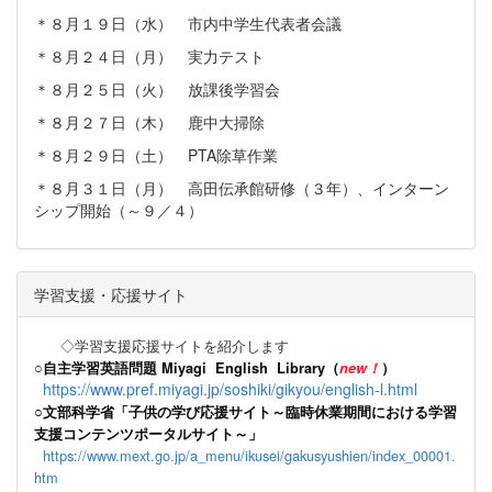
＊８月１９日（水） 市内中学生代表者会議
＊８月２４日（月） 実力テスト
＊８月２５日（火） 放課後学習会
＊８月２７日（木） 鹿中大掃除
＊８月２９日（土） PTA除草作業
＊８月３１日（月） 高田伝承館研修（３年）、インターン
シップ開始（～９／４）
学習支援・応援サイト
◇学習支援応援サイトを紹介します
○
自主学習英語問題 Miyagi English Library（
new！
）
https://www.pref.miyagi.jp/soshiki/gikyou/english-l.html
○文部科学省「子供の学び応援サイト～臨時休業期間における学習
支援コンテンツポータルサイト～」
https://www.mext.go.jp/a_menu/ikusei/gakusyushien/index_00001.
htm