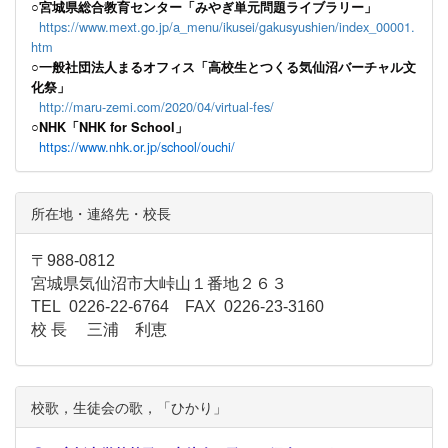
○宮城県総合教育センター「みやぎ単元問題ライブラリー」
https://www.mext.go.jp/a_menu/ikusei/gakusyushien/index_00001.
htm
○一般社団法人まるオフィス「高校生とつくる気仙沼バーチャル文
化祭」
http://maru-zemi.com/2020/04/virtual-fes/
○NHK「NHK for School」
https://www.nhk.or.jp/school/ouchi/
所在地・連絡先・校長
〒988-0812
宮城県気仙沼市大峠山１番地２６３
TEL 0226-22-6764 FAX 0226-23-3160
校 長 三浦 利恵
校歌，生徒会の歌，「ひかり」