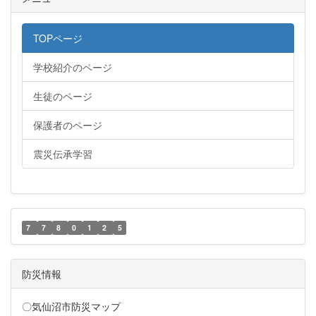
TOPページ
学校紹介のページ
生徒のページ
保護者のページ
震災伝承学習
7
7
8
0
1
2
5
防災情報
〇気仙沼市防災マップ