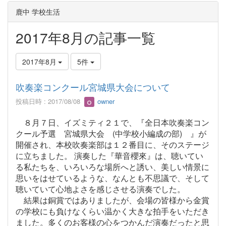
鹿中 学校生活
2017年8月の記事一覧
2017年8月
5件
吹奏楽コンクール宮城県大会について
投稿日時 : 2017/08/08
owner
８月７日、イズミティ２１で、『全日本吹奏楽コン
クール予選 宮城県大会 (中学校小編成の部) 』が
開催され、本校吹奏楽部は１２番目に、そのステージ
に立ちました。 演奏した『華音櫻來』は、聴いてい
る私たちを、いろいろな場所へと誘い、美しい情景に
思いをはせているような、なんとも不思議で、そして
聴いていて心地よさを感じさせる演奏でした。
結果は銅賞ではありましたが、会場の皆様から金賞
の学校にも負けなくらい温かく大きな拍手をいただき
ました。多くのお客様の心をつかんだ演奏だったと思