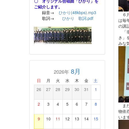
〇 オリジナル合唱曲「ひかり」を
ご紹介します。
録音→
ひかり(48kbps).mp3
６月
歌詞→
ひかり 歌詞.pdf
は毎
の講
「非
き」
みな
8月
2026年
日
月
火
水
木
金
土
26
27
28
29
30
31
1
2
3
4
5
6
7
8
また
物依
いま
9
10
11
12
13
14
15