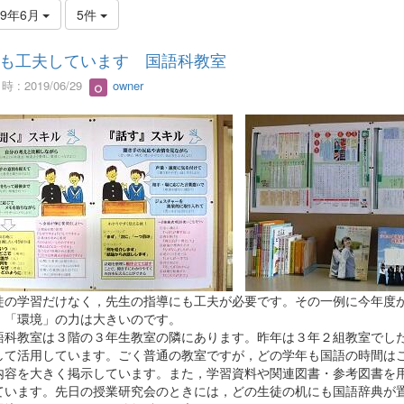
19年6月
5件
も工夫しています 国語科教室
 : 2019/06/29
owner
の学習だけなく，先生の指導にも工夫が必要です。その一例に今年度か
。「環境」の力は大きいのです。
科教室は３階の３年生教室の隣にあります。昨年は３年２組教室でした
して活用しています。ごく普通の教室ですが，どの学年も国語の時間は
内容を大きく掲示しています。また，学習資料や関連図書・参考図書を
ています。先日の授業研究会のときには，どの生徒の机にも国語辞典が