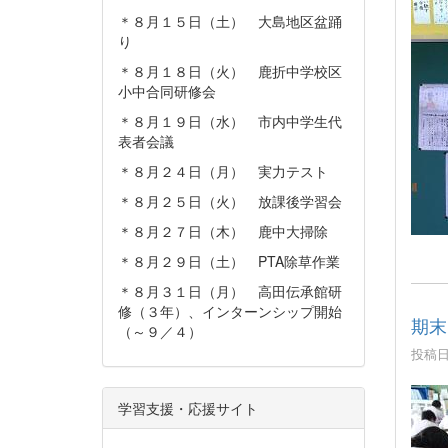
＊８月１５日（土） 大島地区盆踊
り
＊８月１８日（火） 鹿折中学校区
小中合同研修会
＊８月１９日（水） 市内中学生代
表者会議
＊８月２４日（月） 実力テスト
＊８月２５日（火） 放課後学習会
＊８月２７日（木） 鹿中大掃除
＊８月２９日（土） PTA除草作業
＊８月３１日（月） 高田伝承館研
修（３年）、インターンシップ開始
期末
（～９／４）
投稿日時
学習支援・応援サイト