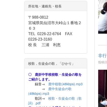
所在地・連絡先・校長
〒988-0812
宮城県気仙沼市大峠山１番地２
６３
TEL 0226-22-6764 FAX
0226-23-3160
校 長 三浦 利恵
非行
投稿日時
校歌，生徒会の歌，「ひかり」
〇 鹿折中学校校歌・生徒会の歌を
ご紹介します。
録音→
鹿中校歌(48kbps).mp3
→
鹿中生徒会の歌
(48kbps).mp3
歌詞→
校歌・生徒会の歌（歌
詞）.pdf