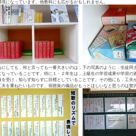
環境になっています。他教科にも広がるかもしれません。
にしても，何と言っても一番大きいのは，下の写真のように，生徒同士
になっていることです。特に１・２年生は，上級生の学習成果や学習の
激を受け，知らず知らずに目標としていることです。その他にも，工夫
工夫を重ねたいものです。視聴覚の備品がもっとほしいなと思うのは贅