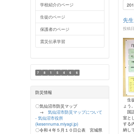
学校紹介のページ
20
生徒のページ
先生
投稿日時
保護者のページ
震災伝承学習
7
8
1
5
4
6
6
防災情報
生徒
ょう
〇気仙沼市防災マップ
国語
→
気仙沼市防災マップについて
室と
- 気仙沼市役所
する
(kesennuma.miyagi.jp)
納し
〇令和４年５月１０日公表 宮城県