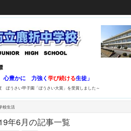
標
心豊かに 力強く
学び続ける
生徒」
甲子園「ぼうさい大賞」を受賞しました～
 学校生活
019年6月の記事一覧