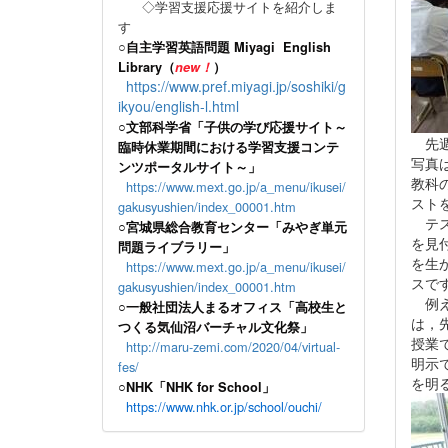
◇学習支援応援サイトを紹介しま
す
○
自主学習英語問題 Miyagi English
Library（
new！
）
https://www.pref.miyagi.jp/soshiki/g
ikyou/english-l.html
○文部科学省「子供の学び応援サイト～
先週
臨時休業期間における学習支援コンテ
写真
ンツポータルサイト～」
教科
https://www.mext.go.jp/a_menu/ikusei/
スト
gakusyushien/index_00001.htm
テス
○宮城県総合教育センター「みやぎ単元
を見
問題ライブラリー」
を生
https://www.mext.go.jp/a_menu/ikusei/
スで
gakusyushien/index_00001.htm
例え
○一般社団法人まるオフィス「高校生と
は，
つくる気仙沼バーチャル文化祭」
授業
http://maru-zemi.com/2020/04/virtual-
明示
fes/
を明
○NHK「NHK for School」
https://www.nhk.or.jp/school/ouchi/