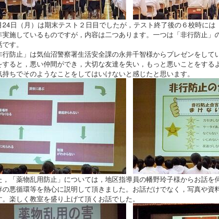
24日（月）は期末テスト２日目でしたが，テスト終了後の６校時には
年実施しているものですが，内容は二つあります。一つは「非行防止」
話です。
行防止」は気仙沼警察署生活安全課の永井千智様からプレゼンをしてい
をすると，悪い仲間ができ，大切な友達を失い，もっと悪いことをする
気持ちでそのようなことをしてはいけないと感じたと思います。
，「薬物乱用防止」については，地区指導員の幡野玲子様からお話を伺
存の悪循環等を熱心に説明して頂きました。お話だけでなく，写真や資
す。楽しく教室を盛り上げて頂くお話でした。