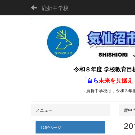
鹿折中学校
令和８年度 学校教育目
「自ら
未来を見据え
～鹿折中学校は，令和３年度 ぼうさい
メニュー
鹿中
2
TOPページ