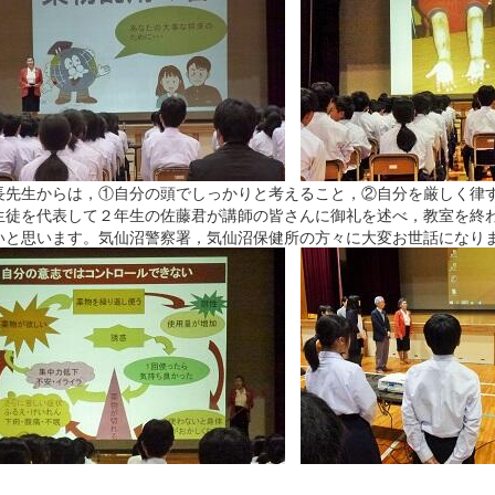
先生からは，①自分の頭でしっかりと考えること，②自分を厳しく律す
生徒を代表して２年生の佐藤君が講師の皆さんに御礼を述べ，教室を終
いと思います。気仙沼警察署，気仙沼保健所の方々に大変お世話になり