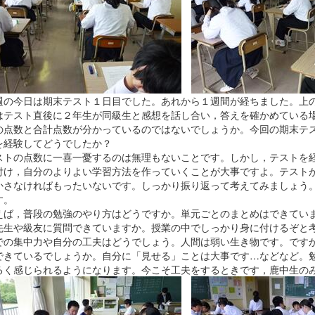
の今日は期末テスト１日目でした。あれから１週間が経ちました。上の
はテスト直後に２年生が同級生と感想を話し合い，答えを確かめている
の点数と合計点数が分かっているのではないでしょうか。今回の期末テ
を経験してどうでしたか？
トの点数に一喜一憂するのは無理もないことです。しかし，テストを経
付け，自分のよりよい学習方法を作っていくことが大事ですよ。テスト
かさなければもったいないです。しっかり振り返って考えてみましょう
す。
ば，普段の勉強のやり方はどうですか。単元ごとのまとめはできていま
先生や級友に質問できていますか。授業の中でしっかり身に付けるぞと
での集中力や自分の工夫はどうでしょう。人間は弱い生き物です。です
できているでしょうか。自分に「見せる」ことは大事です…などなど。
るく感じられるようになります。今こそ工夫をするときです，鹿中生の