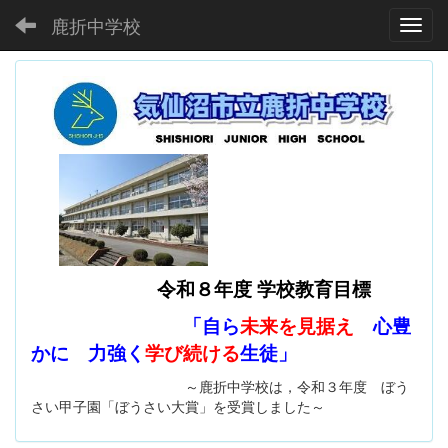
鹿折中学校
Toggl
令和８年度 学校教育目標
「自ら
未来を見据え
心豊
かに 力強く
学び続ける
生徒」
～鹿折中学校は，令和３年度 ぼう
さい甲子園「ぼうさい大賞」を受賞しました～