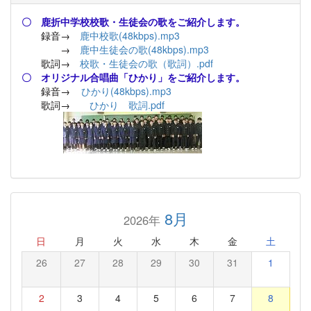
〇 鹿折中学校校歌・生徒会の歌をご紹介します。
録音→
鹿中校歌(48kbps).mp3
→
鹿中生徒会の歌(48kbps).mp3
歌詞→
校歌・生徒会の歌（歌詞）.pdf
〇 オリジナル合唱曲「ひかり」をご紹介します。
録音→
ひかり(48kbps).mp3
歌詞→
ひかり 歌詞.pdf
8月
2026年
日
月
火
水
木
金
土
26
27
28
29
30
31
1
2
3
4
5
6
7
8