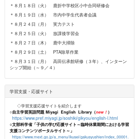
＊８月１８日（火） 鹿折中学校区小中合同研修会
＊８月１９日（水） 市内中学生代表者会議
＊８月２４日（月） 実力テスト
＊８月２５日（火） 放課後学習会
＊８月２７日（木） 鹿中大掃除
＊８月２９日（土） PTA除草作業
＊８月３１日（月） 高田伝承館研修（３年）、インターン
シップ開始（～９／４）
学習支援・応援サイト
◇学習支援応援サイトを紹介します
○
自主学習英語問題 Miyagi English Library（
new！
）
https://www.pref.miyagi.jp/soshiki/gikyou/english-l.html
○文部科学省「子供の学び応援サイト～臨時休業期間における学習
支援コンテンツポータルサイト～」
https://www.mext.go.jp/a_menu/ikusei/gakusyushien/index_00001.