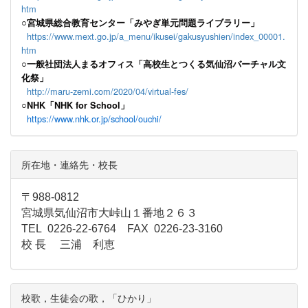
htm
○宮城県総合教育センター「みやぎ単元問題ライブラリー」
https://www.mext.go.jp/a_menu/ikusei/gakusyushien/index_00001.
htm
○一般社団法人まるオフィス「高校生とつくる気仙沼バーチャル文
化祭」
http://maru-zemi.com/2020/04/virtual-fes/
○NHK「NHK for School」
https://www.nhk.or.jp/school/ouchi/
所在地・連絡先・校長
〒988-0812
宮城県気仙沼市大峠山１番地２６３
TEL 0226-22-6764 FAX 0226-23-3160
校 長 三浦 利恵
校歌，生徒会の歌，「ひかり」