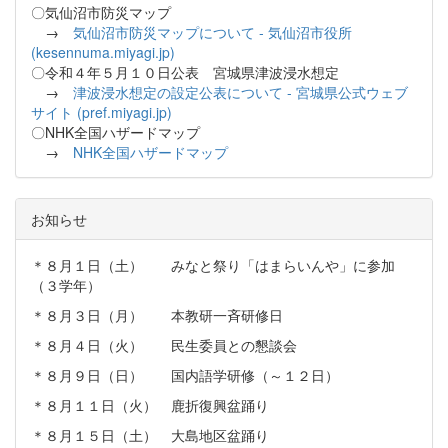
〇気仙沼市防災マップ
→
気仙沼市防災マップについて - 気仙沼市役所
(kesennuma.miyagi.jp)
〇令和４年５月１０日公表 宮城県津波浸水想定
→
津波浸水想定の設定公表について - 宮城県公式ウェブ
サイト (pref.miyagi.jp)
〇NHK全国ハザードマップ
→
NHK全国ハザードマップ
お知らせ
＊８月１日（土） みなと祭り「はまらいんや」に参加
（３学年）
＊８月３日（月） 本教研一斉研修日
＊８月４日（火） 民生委員との懇談会
＊８月９日（日） 国内語学研修（～１２日）
＊８月１１日（火） 鹿折復興盆踊り
＊８月１５日（土） 大島地区盆踊り