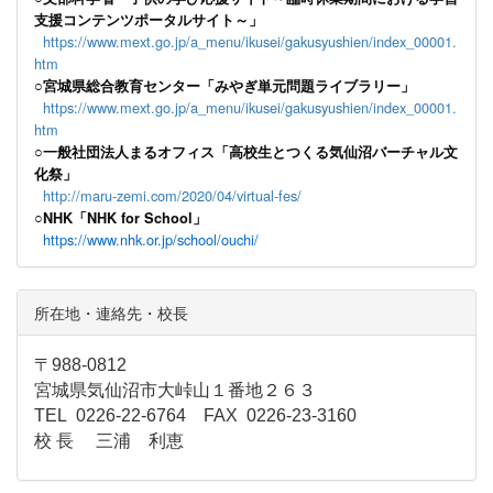
支援コンテンツポータルサイト～」
https://www.mext.go.jp/a_menu/ikusei/gakusyushien/index_00001.
htm
○宮城県総合教育センター「みやぎ単元問題ライブラリー」
https://www.mext.go.jp/a_menu/ikusei/gakusyushien/index_00001.
htm
○一般社団法人まるオフィス「高校生とつくる気仙沼バーチャル文
化祭」
http://maru-zemi.com/2020/04/virtual-fes/
○NHK「NHK for School」
https://www.nhk.or.jp/school/ouchi/
所在地・連絡先・校長
〒988-0812
宮城県気仙沼市大峠山１番地２６３
TEL 0226-22-6764 FAX 0226-23-3160
校 長 三浦 利恵