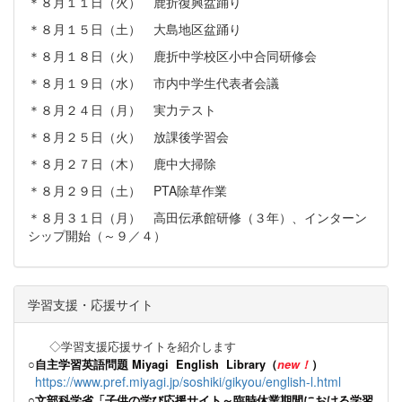
＊８月１１日（火） 鹿折復興盆踊り
＊８月１５日（土） 大島地区盆踊り
＊８月１８日（火） 鹿折中学校区小中合同研修会
＊８月１９日（水） 市内中学生代表者会議
＊８月２４日（月） 実力テスト
＊８月２５日（火） 放課後学習会
＊８月２７日（木） 鹿中大掃除
＊８月２９日（土） PTA除草作業
＊８月３１日（月） 高田伝承館研修（３年）、インターン
シップ開始（～９／４）
学習支援・応援サイト
◇学習支援応援サイトを紹介します
○
自主学習英語問題 Miyagi English Library（
new！
）
https://www.pref.miyagi.jp/soshiki/gikyou/english-l.html
○文部科学省「子供の学び応援サイト～臨時休業期間における学習