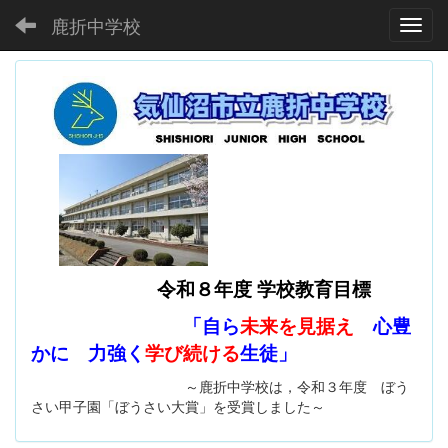
鹿折中学校
Toggl
令和８年度 学校教育目標
「自ら
未来を見据え
心豊
かに 力強く
学び続ける
生徒」
～鹿折中学校は，令和３年度 ぼう
さい甲子園「ぼうさい大賞」を受賞しました～