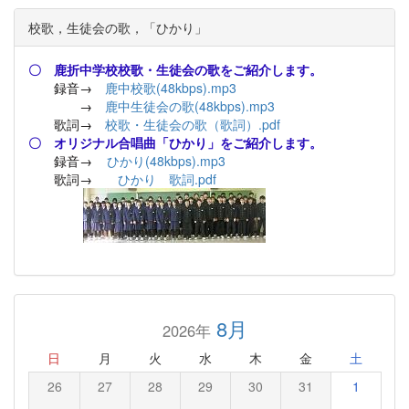
校歌，生徒会の歌，「ひかり」
〇 鹿折中学校校歌・生徒会の歌をご紹介します。
録音→
鹿中校歌(48kbps).mp3
→
鹿中生徒会の歌(48kbps).mp3
歌詞→
校歌・生徒会の歌（歌詞）.pdf
〇 オリジナル合唱曲「ひかり」をご紹介します。
録音→
ひかり(48kbps).mp3
歌詞→
ひかり 歌詞.pdf
8月
2026年
日
月
火
水
木
金
土
26
27
28
29
30
31
1