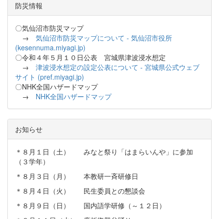
防災情報
〇気仙沼市防災マップ
→
気仙沼市防災マップについて - 気仙沼市役所
(kesennuma.miyagi.jp)
〇令和４年５月１０日公表 宮城県津波浸水想定
→
津波浸水想定の設定公表について - 宮城県公式ウェブ
サイト (pref.miyagi.jp)
〇NHK全国ハザードマップ
→
NHK全国ハザードマップ
お知らせ
＊８月１日（土） みなと祭り「はまらいんや」に参加
（３学年）
＊８月３日（月） 本教研一斉研修日
＊８月４日（火） 民生委員との懇談会
＊８月９日（日） 国内語学研修（～１２日）