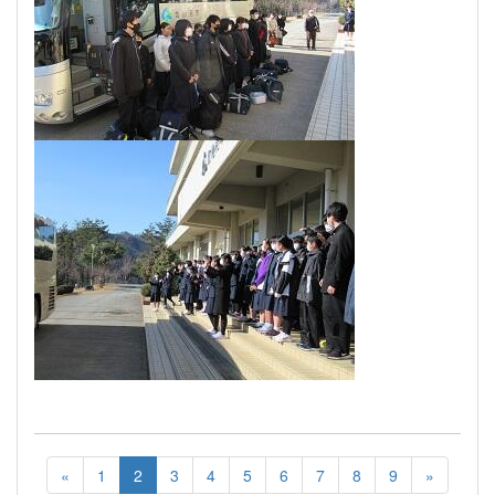
«
1
2
3
4
5
6
7
8
9
»