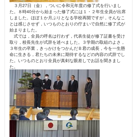
３月27日（金），ついに令和元年度の修了式を行いまし
た。８時40分から始まった修了式には１・２年生全員が出席
しました。ほぼ１か月ぶりとなる学校再開ですが，そんなこ
とは感じさせず，いつものとおりの佇まいで自然に修了式が
始まりました。
式では，全員の呼名は行わず，代表生徒が修了証書を受け
取り，校長先生が式辞を述べました。３学期の取組のよさ，
３年生の卒業，きっかけをつかんだＢ君の成長，今を一生懸
命に生きる，君たちの未来に期待するなどの内容の式辞でし
た。いつものとおり全員が真剣な眼差しでお話を聞きまし
た。