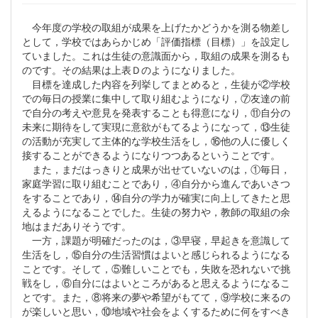
今年度の学校の取組が成果を上げたかどうかを測る物差し
として，学校ではあらかじめ「評価指標（目標）」を設定し
ていました。これは生徒の意識面から，取組の成果を測るも
のです。その結果は上表Ｄのようになりました。
目標を達成した内容を列挙してまとめると，生徒が②学校
での毎日の授業に集中して取り組むようになり，⑦友達の前
で自分の考えや意見を発表することも得意になり，⑪自分の
未来に期待をして実現に意欲がもてるようになって，⑬生徒
の活動が充実して主体的な学校生活をし，⑯他の人に優しく
接することができるようになりつつあるということです。
また，まだはっきりと成果が出せていないのは，①毎日，
家庭学習に取り組むことであり，④自分から進んであいさつ
をすることであり，⑭自分の学力が確実に向上してきたと思
えるようになることでした。生徒の努力や，教師の取組の余
地はまだありそうです。
一方，課題が明確だったのは，③早寝，早起きを意識して
生活をし，⑮自分の生活習慣はよいと感じられるようになる
ことです。そして，⑤難しいことでも，失敗を恐れないで挑
戦をし，⑥自分にはよいところがあると思えるようになるこ
とです。また，⑧将来の夢や希望がもてて，⑨学校に来るの
が楽しいと思い，⑩地域や社会をよくするために何をすべき