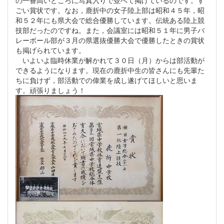
ごい賞状です。なお，鹿折中の女子陸上部は昭和４５年，昭
和５２年にも県大会で総合優勝しています。伝統ある陸上競
技部だったのですね。また，会議室には昭和５１年に男子バ
レーボール部が３月の県選抜優勝大会で優勝したときの賞状
も掲げられています。
いよいよ臨時休業が解かれて３０日（月）からは部活動が
できるようになります。現在の鹿折中生の皆さんにも先輩た
ちに負けず，部活動での偉業を成し遂げてほしいと思いま
す。頑張りましょう！