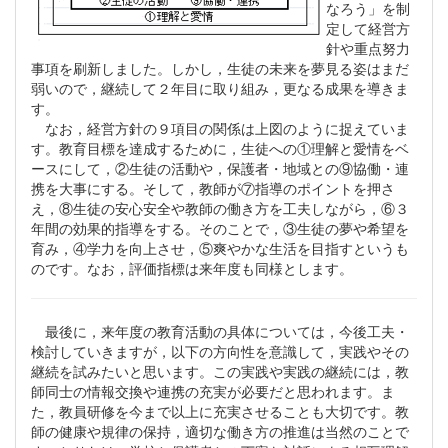
なろう」を制
定して経営方
針や重点努力
事項を刷新しました。しかし，生徒の未来を夢見る姿はまだ
弱いので，継続して２年目に取り組み，更なる成果を導きま
す。
なお，経営方針の９項目の関係は上図のように捉えていま
す。教育目標を達成するために，生徒への①理解と愛情をベ
ースにして，②生徒の活動や，保護者・地域との⑨協働・連
携を大事にする。そして，教師が⑦指導のポイントを押さ
え，⑧生徒の安心安全や教師の働き方を工夫しながら，⑥３
年間の効果的指導をする。そのことで，③生徒の夢や希望を
育み，④学力を向上させ，⑤爽やかな生活を目指すというも
のです。なお，評価指標は来年度も同様とします。
最後に，来年度の教育活動の具体については，今後工夫・
検討していきますが，以下の方向性を意識して，実践やその
継続を試みたいと思います。この実践や実践の継続には，教
師同士の情報交換や連携の充実が必要だと思われます。ま
た，教員研修を今まで以上に充実させることも大切です。教
師の健康や規律の保持，適切な働き方の推進は当然のことで