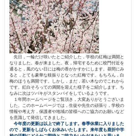
先日，一輪だけ咲いたとご紹介した，学校の紅梅は満開と
なりました。春が来ました。夜，帰宅するために校門付近を
通ると，風のない日には梅の香がかすかにします。昼間にみ
ると，とても豪華な枝振りとなった紅梅です。もちろん，白
梅のほうも満開です。しかし，まだ，若い木なのでこれから
です。紅白そろっての満開を迎えた様子をご紹介します。ち
なみに次はツバキがスタンバイをしているようです。
１年間ホームページをご覧頂き，大変ありがとうございま
した。このホームページでは，生徒や先生の頑張り，学校の
情報や考え方，保護者や地域の皆様へのご協力のお願いなど
を意識して発信してきました。
今年度の更新は以上で終了します。春季休業に入りました
ので，更新をしばらくお休みいたします。来年度も鹿折中学
校の活動にどうかご期待とご協力をいただきたいと思いま