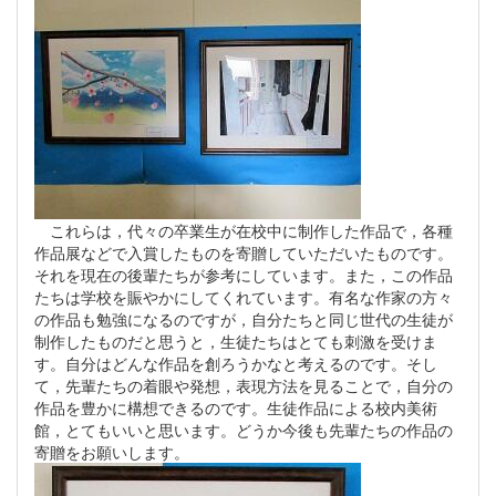
これらは，代々の卒業生が在校中に制作した作品で，各種
作品展などで入賞したものを寄贈していただいたものです。
それを現在の後輩たちが参考にしています。また，この作品
たちは学校を賑やかにしてくれています。有名な作家の方々
の作品も勉強になるのですが，自分たちと同じ世代の生徒が
制作したものだと思うと，生徒たちはとても刺激を受けま
す。自分はどんな作品を創ろうかなと考えるのです。そし
て，先輩たちの着眼や発想，表現方法を見ることで，自分の
作品を豊かに構想できるのです。生徒作品による校内美術
館，とてもいいと思います。どうか今後も先輩たちの作品の
寄贈をお願いします。