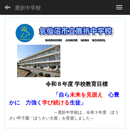
鹿折中学校
Toggl
令和８年度 学校教育目標
「自ら
未来を見据え
心豊
かに 力強く
学び続ける
生徒」
～鹿折中学校は，令和３年度 ぼう
さい甲子園「ぼうさい大賞」を受賞しました～