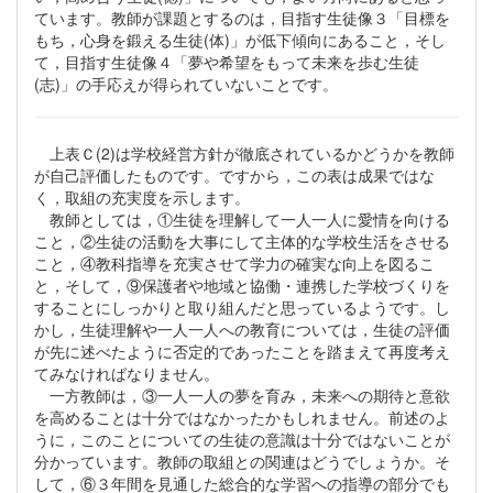
ています。教師が課題とするのは，目指す生徒像３「目標を
もち，心身を鍛える生徒(体)」が低下傾向にあること，そし
て，目指す生徒像４「夢や希望をもって未来を歩む生徒
(志)」の手応えが得られていないことです。
上表Ｃ(2)は学校経営方針が徹底されているかどうかを教師
が自己評価したものです。ですから，この表は成果ではな
く，取組の充実度を示します。
教師としては，①生徒を理解して一人一人に愛情を向ける
こと，②生徒の活動を大事にして主体的な学校生活をさせる
こと，④教科指導を充実させて学力の確実な向上を図るこ
と，そして，⑨保護者や地域と協働・連携した学校づくりを
することにしっかりと取り組んだと思っているようです。し
かし，生徒理解や一人一人への教育については，生徒の評価
が先に述べたように否定的であったことを踏まえて再度考え
てみなければなりません。
一方教師は，③一人一人の夢を育み，未来への期待と意欲
を高めることは十分ではなかったかもしれません。前述のよ
うに，このことについての生徒の意識は十分ではないことが
分かっています。教師の取組との関連はどうでしょうか。そ
して，⑥３年間を見通した総合的な学習への指導の部分でも