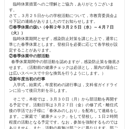
臨時休業措置へのご理解とご協力，ありがとうございま
す。
さて，３月２５日からの学校活動について，市教育委員会よ
り下記の連絡がありましたのでお知らせします。
①春季休業の扱い（令和２年３月２５日（水）～４月７日
（火））
臨時休業期間とせず，感染防止対策を講じた上で，通常に
準じた春季休業とします。登校日を必要に応じて各学校が設
定することがあります。
②春季休業中の部活動
春季休業期間中の部活動を認めますが，感染防止策を徹底さ
せます。（活動前の健康チェックは必須とし，屋内の場合に
は広いスペースで十分な換気を行うようにします。）
③新年度当初の行事
入学式，始業式，年度初めの諸行事は，文科省ガイドライ
ンに沿って後日方針を示します。
そこで，本校では，３月３０日（月）から部活動を再開す
る予定です。活動日等は３月２７日（金）の修了式・離任式
後の学活でお子様に「春休みのしおり」を配布して連絡をし
ます。ご家庭で「健康チェック」をして登校し，１日２時間
程度の活動となる予定です。なお，参加を強制するものでは
ありません。また，活動の有無は部ごとに異なります。部ご