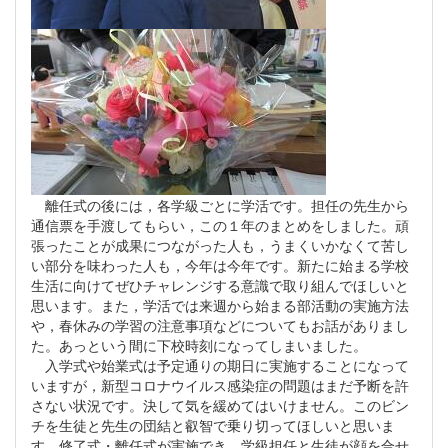
離任式の後には，各学級ごとに学活です。担任の先生から
通信票を手渡してもらい，この１年のまとめをしました。頑
張ったことが成果につながった人も，うまくいかなくて苦し
い部分を味わった人も，今年は今年です。新たに始まる学校
生活に向けてぜひチャレンジする意識で取り組んでほしいと
思います。また，学活では来週から始まる部活動の実施方法
や，春休みの学習の注意事項などについてもお話がありまし
た。あっという間に下校時刻になってしまいました。
入学式や始業式は予定通りの期日に実施することになって
いますが，新型コロナウイルス感染症の問題はまだ予断を許
さない状況です。決して気を緩めてはいけません。このビン
チを生徒と先生の団結と叡智で乗り切ってほしいと思いま
す。修了式・離任式が実施でき，学級担任と生徒が顔を合せ