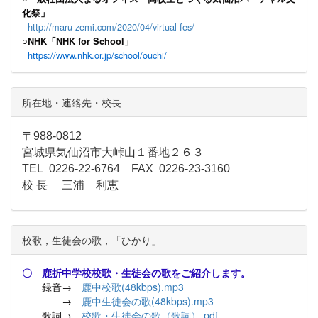
化祭」
http://maru-zemi.com/2020/04/virtual-fes/
○NHK「NHK for School」
https://www.nhk.or.jp/school/ouchi/
所在地・連絡先・校長
〒988-0812
宮城県気仙沼市大峠山１番地２６３
TEL 0226-22-6764 FAX 0226-23-3160
校 長 三浦 利恵
校歌，生徒会の歌，「ひかり」
〇 鹿折中学校校歌・生徒会の歌をご紹介します。
録音→
鹿中校歌(48kbps).mp3
→
鹿中生徒会の歌(48kbps).mp3
歌詞→
校歌・生徒会の歌（歌詞）.pdf