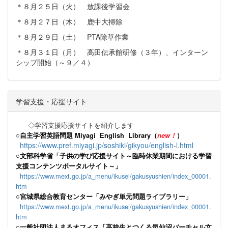
＊８月２５日（火） 放課後学習会
＊８月２７日（木） 鹿中大掃除
＊８月２９日（土） PTA除草作業
＊８月３１日（月） 高田伝承館研修（３年）、インターン
シップ開始（～９／４）
学習支援・応援サイト
◇学習支援応援サイトを紹介します
○
自主学習英語問題 Miyagi English Library（
new！
）
https://www.pref.miyagi.jp/soshiki/gikyou/english-l.html
○文部科学省「子供の学び応援サイト～臨時休業期間における学習
支援コンテンツポータルサイト～」
https://www.mext.go.jp/a_menu/ikusei/gakusyushien/index_00001.
htm
○宮城県総合教育センター「みやぎ単元問題ライブラリー」
https://www.mext.go.jp/a_menu/ikusei/gakusyushien/index_00001.
htm
○一般社団法人まるオフィス「高校生とつくる気仙沼バーチャル文