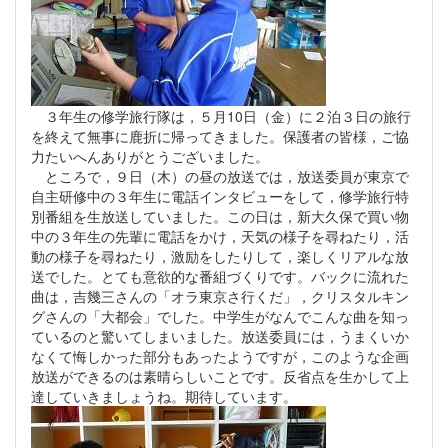
３年生の修学旅行隊は，５月10日（金）に２泊３日の旅行
を終えて無事に鹿折に帰ってきました。保護者の皆様，ご協
力たいへんありがとうございました。
ところで，９日（木）の昼の放送では，放送委員が東京で
自主研修中の３年生に電話インタビューをして，修学旅行特
別番組を生放送していました。この日は，新大久保で買い物
中の３年生の先輩に電話をかけ，天気の様子を尋ねたり，活
動の様子を尋ねたり，激励をしたりして，楽しくリアルな放
送でした。とても意欲的な番組づくりです。バックに流れた
曲は，吉幾三さんの「オラ東京さ行くだ」，クリスタルキン
グさんの「大都会」でした。中学生がなんでこんな曲を知っ
ているのと驚いてしまいました。放送委員には，うまくいか
なくて悔しかった部分もあったようですが，このような企画
放送ができるのは素晴らしいことです。反省点を生かして上
達していきましょうね。期待しています。