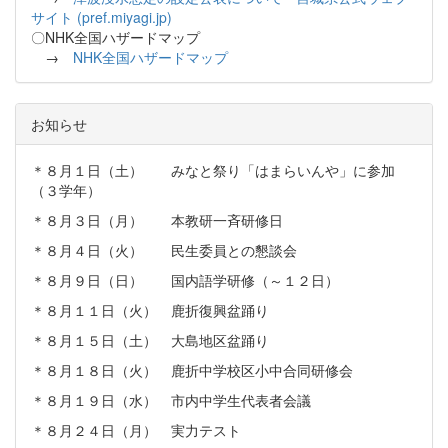
サイト (pref.miyagi.jp)
〇NHK全国ハザードマップ
→
NHK全国ハザードマップ
お知らせ
＊８月１日（土） みなと祭り「はまらいんや」に参加
（３学年）
＊８月３日（月） 本教研一斉研修日
＊８月４日（火） 民生委員との懇談会
＊８月９日（日） 国内語学研修（～１２日）
＊８月１１日（火） 鹿折復興盆踊り
＊８月１５日（土） 大島地区盆踊り
＊８月１８日（火） 鹿折中学校区小中合同研修会
＊８月１９日（水） 市内中学生代表者会議
＊８月２４日（月） 実力テスト