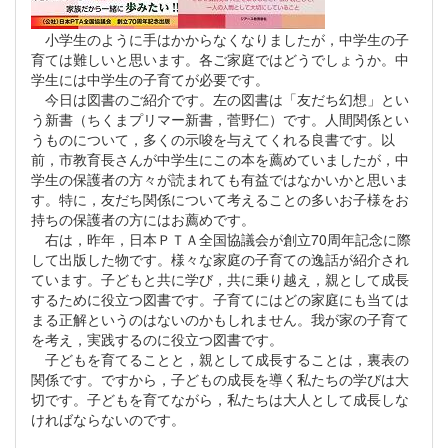
小学生のように手はかからなくなりましたが，中学生の子
育ては難しいと思います。各ご家庭ではどうでしょうか。中
学生には中学生の子育てが必要です。
今日は図書のご紹介です。左の図書は「友だち幻想」とい
う新書（ちくまプリマー新書，菅野仁）です。人間関係とい
うものについて，多くの示唆を与えてくれる良書です。以
前，市教育長さんが中学生にこの本を薦めていましたが，中
学生の保護者の方々が読まれても有益ではなかいかと思いま
す。特に，友だち関係について考えることの多いお子様をお
持ちの保護者の方にはお薦めです。
右は，昨年，日本ＰＴＡ全国協議会が創立70周年記念に際
して出版した物です。様々な家庭の子育ての逸話が紹介され
ています。子どもと共に学び，共に乗り越え，親として成長
するために役立つ図書です。子育てにはどの家庭にも当ては
まる正解というのはないのかもしれません。我が家の子育て
を考え，実践するのに役立つ図書です。
子どもを育てることと，親として成長することは，裏表の
関係です。ですから，子どもの成長を導く私たちの学びは大
切です。子どもを育てながら，私たちは大人として成長しな
ければならないのです。