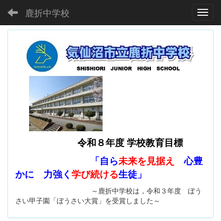
鹿折中学校
Toggl
令和８年度 学校教育目標
「自ら
未来を見据え
心豊
かに 力強く
学び続ける
生徒」
～鹿折中学校は，令和３年度 ぼう
さい甲子園「ぼうさい大賞」を受賞しました～