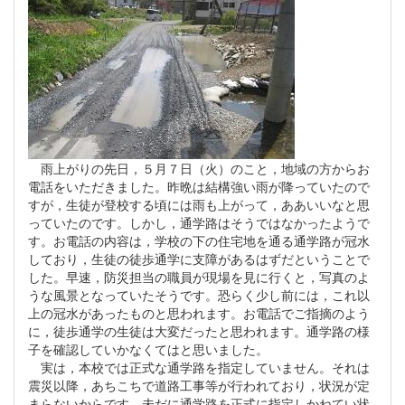
雨上がりの先日，５月７日（火）のこと，地域の方からお
電話をいただきました。昨晩は結構強い雨が降っていたので
すが，生徒が登校する頃には雨も上がって，ああいいなと思
っていたのです。しかし，通学路はそうではなかったようで
す。お電話の内容は，学校の下の住宅地を通る通学路が冠水
しており，生徒の徒歩通学に支障があるはずだということで
した。早速，防災担当の職員が現場を見に行くと，写真のよ
うな風景となっていたそうです。恐らく少し前には，これ以
上の冠水があったものと思われます。お電話でご指摘のよう
に，徒歩通学の生徒は大変だったと思われます。通学路の様
子を確認していかなくてはと思いました。
実は，本校では正式な通学路を指定していません。それは
震災以降，あちこちで道路工事等が行われており，状況が定
まらないからです。未だに通学路を正式に指定しかねてい状