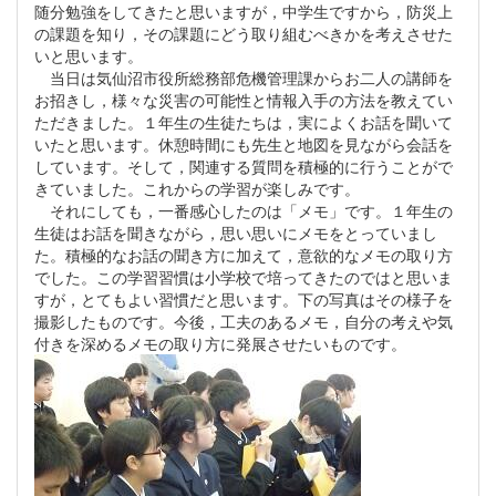
随分勉強をしてきたと思いますが，中学生ですから，防災上
の課題を知り，その課題にどう取り組むべきかを考えさせた
いと思います。
当日は気仙沼市役所総務部危機管理課からお二人の講師を
お招きし，様々な災害の可能性と情報入手の方法を教えてい
ただきました。１年生の生徒たちは，実によくお話を聞いて
いたと思います。休憩時間にも先生と地図を見ながら会話を
しています。そして，関連する質問を積極的に行うことがで
きていました。これからの学習が楽しみです。
それにしても，一番感心したのは「メモ」です。１年生の
生徒はお話を聞きながら，思い思いにメモをとっていまし
た。積極的なお話の聞き方に加えて，意欲的なメモの取り方
でした。この学習習慣は小学校で培ってきたのではと思いま
すが，とてもよい習慣だと思います。下の写真はその様子を
撮影したものです。今後，工夫のあるメモ，自分の考えや気
付きを深めるメモの取り方に発展させたいものです。