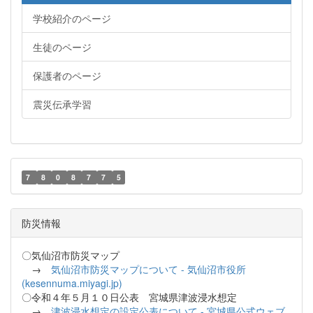
学校紹介のページ
生徒のページ
保護者のページ
震災伝承学習
7
8
0
8
7
7
5
防災情報
〇気仙沼市防災マップ
→
気仙沼市防災マップについて - 気仙沼市役所
(kesennuma.miyagi.jp)
〇令和４年５月１０日公表 宮城県津波浸水想定
→
津波浸水想定の設定公表について - 宮城県公式ウェブ