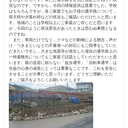
況なのです。ですから，今回の情報提供は貴重でした。学校
はもちろんですが，各ご家庭でもお子様の通学路について，
雨天時や夕暮れ時などの状況もご確認いただけたらと思いま
す。地域のことは学校以上にご家庭がご存じだと思います
が，今回のように状況変化があったときは思わぬ事態となる
のですね。
また，車両だけでなく，クマなどの動物による懸念，声が
け・つきまといなどの不審者への対応にもご指導をしていた
だきたいですし，大きな地震等が発生した場合の通学路上の
一時避難先についてもご家庭で話題としていただきたいと思
います。親の送迎に頼らない「徒歩通学」「自転車通学」は
生徒の心身の成長にとっては重要なことです。これを安全に
させることが大事だと思っています。どうぞご理解いただ
き，ご協力をよろしくお願いいたします。