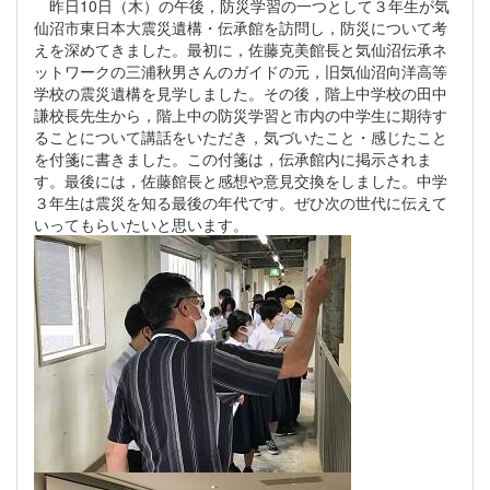
昨日10日（木）の午後，防災学習の一つとして３年生が気
仙沼市東日本大震災遺構・伝承館を訪問し，防災について考
えを深めてきました。最初に，佐藤克美館長と気仙沼伝承ネ
ットワークの三浦秋男さんのガイドの元，旧気仙沼向洋高等
学校の震災遺構を見学しました。その後，階上中学校の田中
謙校長先生から，階上中の防災学習と市内の中学生に期待す
ることについて講話をいただき，気づいたこと・感じたこと
を付箋に書きました。この付箋は，伝承館内に掲示されま
す。最後には，佐藤館長と感想や意見交換をしました。中学
３年生は震災を知る最後の年代です。ぜひ次の世代に伝えて
いってもらいたいと思います。