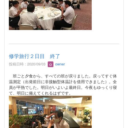
修学旅行２日目 終了
投稿日時 : 2020/09/03
owner
班ごと夕食から、すべての班が戻りました。戻ってすぐ体
温測定（出発前日に非接触型体温計を借用できました）。全
員が平熱でした。明日がいよいよ最終日。今夜もゆっくり寝
て、明日に備えてくれるはずです。