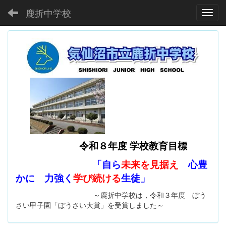
鹿折中学校
Toggl
令和８年度 学校教育目標
「自ら
未来を見据え
心豊
かに 力強く
学び続ける
生徒」
～鹿折中学校は，令和３年度 ぼう
さい甲子園「ぼうさい大賞」を受賞しました～