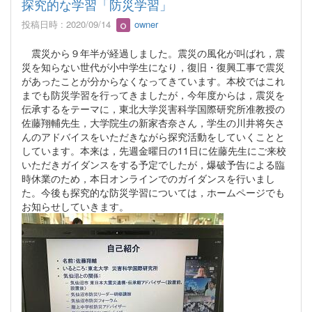
探究的な学習「防災学習」
投稿日時 : 2020/09/14
owner
震災から９年半が経過しました。震災の風化が叫ばれ，震
災を知らない世代が小中学生になり，復旧・復興工事で震災
があったことが分からなくなってきています。本校ではこれ
までも防災学習を行ってきましたが，今年度からは，震災を
伝承するをテーマに，東北大学災害科学国際研究所准教授の
佐藤翔輔先生，大学院生の新家杏奈さん，学生の川井将矢さ
んのアドバイスをいただきながら探究活動をしていくことと
しています。本来は，先週金曜日の11日に佐藤先生にご来校
いただきガイダンスをする予定でしたが，爆破予告による臨
時休業のため，本日オンラインでのガイダンスを行いまし
た。今後も探究的な防災学習については，ホームページでも
お知らせしていきます。