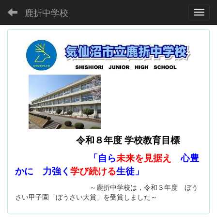
鹿折中学校
Toggl
令和８年度 学校教育目標
「自ら
未来を見据え
心豊
かに 力強く
学び続ける
生徒」
～鹿折中学校は，令和３年度 ぼう
さい甲子園「ぼうさい大賞」を受賞しました～