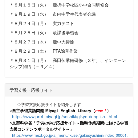
＊８月１８日（火） 鹿折中学校区小中合同研修会
＊８月１９日（水） 市内中学生代表者会議
＊８月２４日（月） 実力テスト
＊８月２５日（火） 放課後学習会
＊８月２７日（木） 鹿中大掃除
＊８月２９日（土） PTA除草作業
＊８月３１日（月） 高田伝承館研修（３年）、インターン
シップ開始（～９／４）
学習支援・応援サイト
◇学習支援応援サイトを紹介します
○
自主学習英語問題 Miyagi English Library（
new！
）
https://www.pref.miyagi.jp/soshiki/gikyou/english-l.html
○文部科学省「子供の学び応援サイト～臨時休業期間における学習
支援コンテンツポータルサイト～」
https://www.mext.go.jp/a_menu/ikusei/gakusyushien/index_00001.