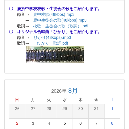
〇 鹿折中学校校歌・生徒会の歌をご紹介します。
録音→
鹿中校歌(48kbps).mp3
→
鹿中生徒会の歌(48kbps).mp3
歌詞→
校歌・生徒会の歌（歌詞）.pdf
〇 オリジナル合唱曲「ひかり」をご紹介します。
録音→
ひかり(48kbps).mp3
歌詞→
ひかり 歌詞.pdf
8月
2026年
日
月
火
水
木
金
土
26
27
28
29
30
31
1
2
3
4
5
6
7
8