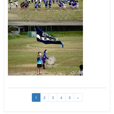
1
2
3
4
5
»