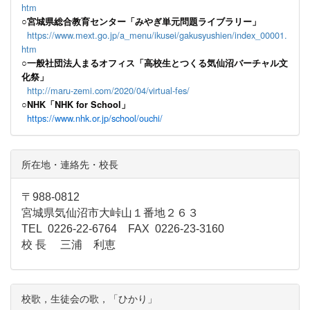
htm
○宮城県総合教育センター「みやぎ単元問題ライブラリー」
https://www.mext.go.jp/a_menu/ikusei/gakusyushien/index_00001.
htm
○一般社団法人まるオフィス「高校生とつくる気仙沼バーチャル文
化祭」
http://maru-zemi.com/2020/04/virtual-fes/
○NHK「NHK for School」
https://www.nhk.or.jp/school/ouchi/
所在地・連絡先・校長
〒988-0812
宮城県気仙沼市大峠山１番地２６３
TEL 0226-22-6764 FAX 0226-23-3160
校 長 三浦 利恵
校歌，生徒会の歌，「ひかり」