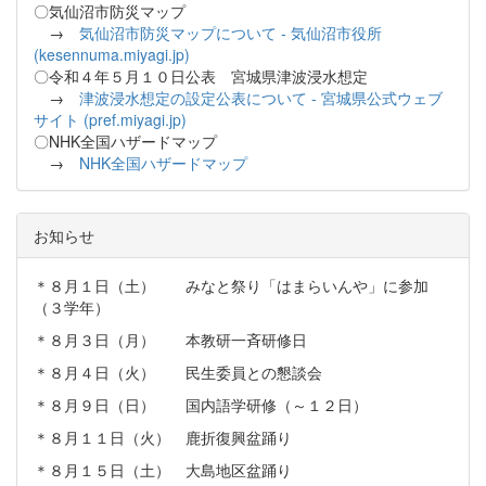
〇気仙沼市防災マップ
→
気仙沼市防災マップについて - 気仙沼市役所
(kesennuma.miyagi.jp)
〇令和４年５月１０日公表 宮城県津波浸水想定
→
津波浸水想定の設定公表について - 宮城県公式ウェブ
サイト (pref.miyagi.jp)
〇NHK全国ハザードマップ
→
NHK全国ハザードマップ
お知らせ
＊８月１日（土） みなと祭り「はまらいんや」に参加
（３学年）
＊８月３日（月） 本教研一斉研修日
＊８月４日（火） 民生委員との懇談会
＊８月９日（日） 国内語学研修（～１２日）
＊８月１１日（火） 鹿折復興盆踊り
＊８月１５日（土） 大島地区盆踊り