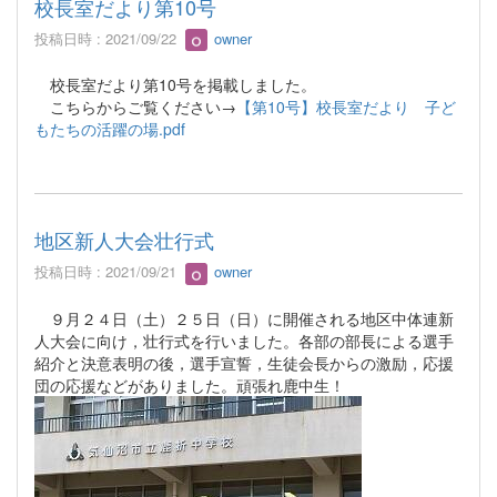
校長室だより第10号
投稿日時 : 2021/09/22
owner
校長室だより第10号を掲載しました。
こちらからご覧ください→
【第10号】校長室だより 子ど
もたちの活躍の場.pdf
地区新人大会壮行式
投稿日時 : 2021/09/21
owner
９月２４日（土）２５日（日）に開催される地区中体連新
人大会に向け，壮行式を行いました。各部の部長による選手
紹介と決意表明の後，選手宣誓，生徒会長からの激励，応援
団の応援などがありました。頑張れ鹿中生！